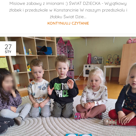
Misiowe zabawy z imionami :) ŚWIAT DZIECKA - Wyjątkowy
żłobek i przedszkole w Konstancinie W naszym przedszkolu i
żłobku Świat Dzie...
KONTYNUUJ CZYTANIE
27
STY