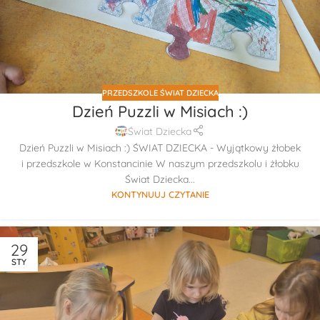
PRZEDSZKOLE ŚWIAT DZIECKA
Dzień Puzzli w Misiach :)
Świat Dziecka
Dzień Puzzli w Misiach :) ŚWIAT DZIECKA - Wyjątkowy żłobek
i przedszkole w Konstancinie W naszym przedszkolu i żłobku
Świat Dziecka...
KONTYNUUJ CZYTANIE
29
STY