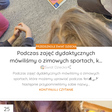
PRZEDSZKOLE ŚWIAT DZIECKA
Podczas zajęć dydaktycznych
mówiliśmy o zimowych sportach, k…
Świat Dziecka
Podczas zajęć dydaktycznych mówiliśmy o zimowych
sportach, które możemy uprawiać podczas feri⛸️🛷🎿
Następnie przypomnieliśmy sobie nazwy...
KONTYNUUJ CZYTANIE
25