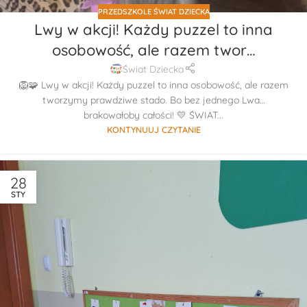
PRZEDSZKOLE ŚWIAT DZIECKA
Lwy w akcji! Każdy puzzel to inna
osobowość, ale razem twor…
Świat Dziecka
🦁🧩 Lwy w akcji! Każdy puzzel to inna osobowość, ale razem
tworzymy prawdziwe stado. Bo bez jednego Lwa…
brakowałoby całości! 💛 ŚWIAT...
KONTYNUUJ CZYTANIE
28
STY