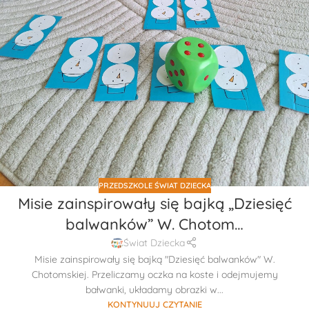
PRZEDSZKOLE ŚWIAT DZIECKA
Misie zainspirowały się bajką „Dziesięć
balwanków” W. Chotom…
Świat Dziecka
Misie zainspirowały się bajką "Dziesięć balwanków" W.
Chotomskiej. Przeliczamy oczka na koste i odejmujemy
bałwanki, układamy obrazki w...
KONTYNUUJ CZYTANIE