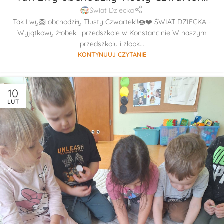
Świat Dziecka
Tak Lwy🦁 obchodziły Tłusty Czwartek!!🍩❤️ ŚWIAT DZIECKA -
Wyjątkowy żłobek i przedszkole w Konstancinie W naszym
przedszkolu i żłobk...
KONTYNUUJ CZYTANIE
10
LUT