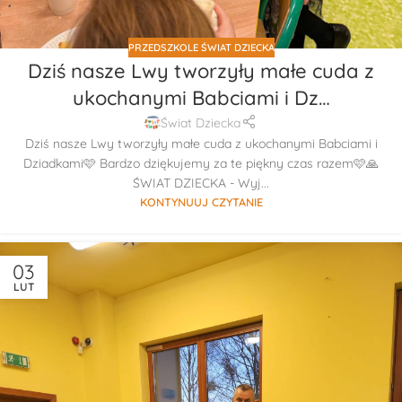
PRZEDSZKOLE ŚWIAT DZIECKA
Dziś nasze Lwy tworzyły małe cuda z
ukochanymi Babciami i Dz…
Świat Dziecka
Dziś nasze Lwy tworzyły małe cuda z ukochanymi Babciami i
Dziadkami🩷 Bardzo dziękujemy za te piękny czas razem🩷🙏
ŚWIAT DZIECKA - Wyj...
KONTYNUUJ CZYTANIE
03
LUT