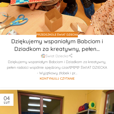
PRZEDSZKOLE ŚWIAT DZIECKA
Dziękujemy wspaniałym Babciom i
Dziadkom za kreatywny, pełen…
Świat Dziecka
Dziękujemy wspaniałym Babciom i Dziadkom za kreatywny,
pełen radości wspólnie spędzony czas🩷🩷🩷 ŚWIAT DZIECKA
- Wyjątkowy żłobek i pr...
KONTYNUUJ CZYTANIE
04
LUT