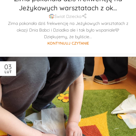
Jeżykowych warsztatach z ok…
Świat Dziecka
Zima pokonała dziś frekwencję na Jeżykowych warsztatach z
okazji Dnia Babci i Dziadka ale i tak było wspaniale🩷
Dziękujemy, że byliście...
KONTYNUUJ CZYTANIE
03
LUT