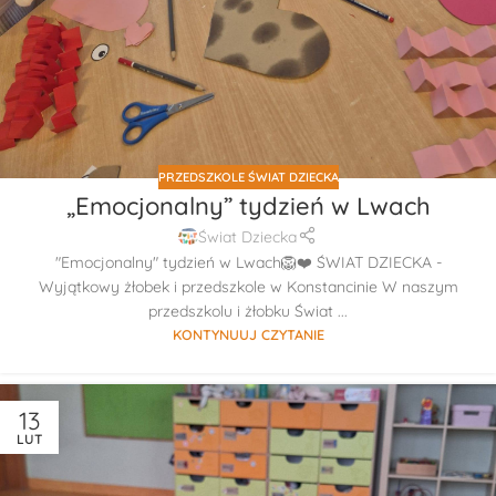
PRZEDSZKOLE ŚWIAT DZIECKA
„Emocjonalny” tydzień w Lwach
Świat Dziecka
"Emocjonalny" tydzień w Lwach🦁❤️ ŚWIAT DZIECKA -
Wyjątkowy żłobek i przedszkole w Konstancinie W naszym
przedszkolu i żłobku Świat ...
KONTYNUUJ CZYTANIE
13
LUT