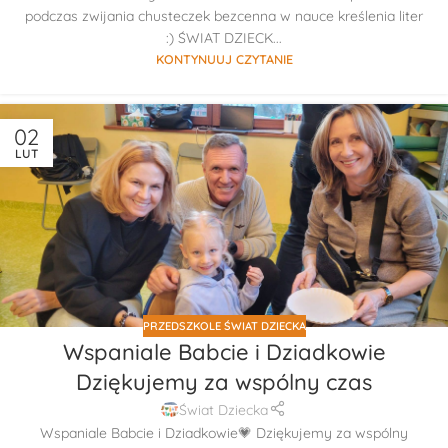
podczas zwijania chusteczek bezcenna w nauce kreślenia liter
:) ŚWIAT DZIECK...
KONTYNUUJ CZYTANIE
02
LUT
PRZEDSZKOLE ŚWIAT DZIECKA
Wspaniale Babcie i Dziadkowie
Dziękujemy za wspólny czas
Świat Dziecka
Wspaniale Babcie i Dziadkowie💗 Dziękujemy za wspólny