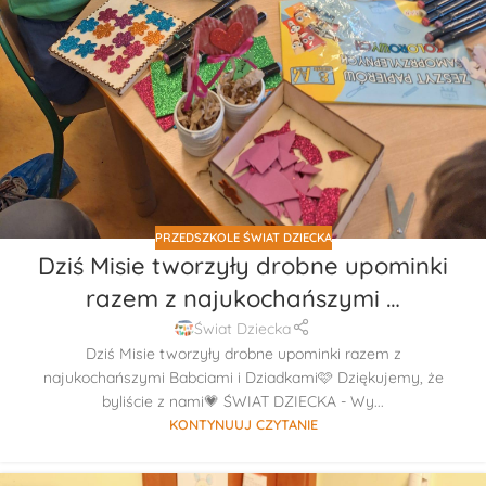
PRZEDSZKOLE ŚWIAT DZIECKA
Dziś Misie tworzyły drobne upominki
razem z najukochańszymi …
Świat Dziecka
Dziś Misie tworzyły drobne upominki razem z
najukochańszymi Babciami i Dziadkami🩷 Dziękujemy, że
byliście z nami💗 ŚWIAT DZIECKA - Wy...
KONTYNUUJ CZYTANIE