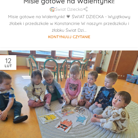
Misie gotowe na Walentynki!
Świat Dziecka
Misie gotowe na Walentynki! 💗 ŚWIAT DZIECKA - Wyjątkowy
żłobek i przedszkole w Konstancinie W naszym przedszkolu i
żłobku Świat Dzi...
KONTYNUUJ CZYTANIE
12
LUT