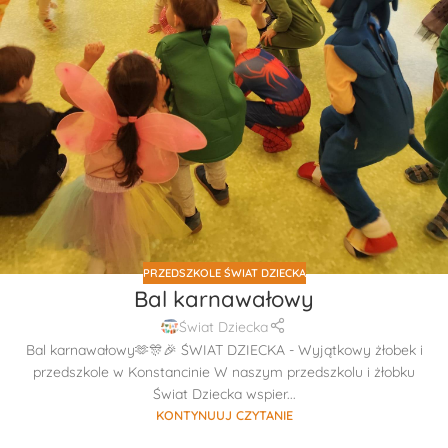
PRZEDSZKOLE ŚWIAT DZIECKA
Bal karnawałowy
Świat Dziecka
Bal karnawałowy🫶🎊🎉 ŚWIAT DZIECKA - Wyjątkowy żłobek i
przedszkole w Konstancinie W naszym przedszkolu i żłobku
Świat Dziecka wspier...
KONTYNUUJ CZYTANIE