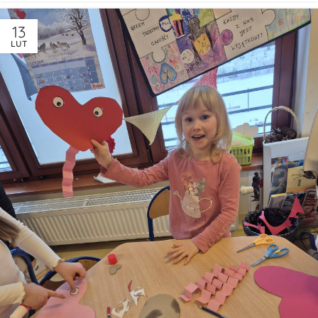
13
LUT