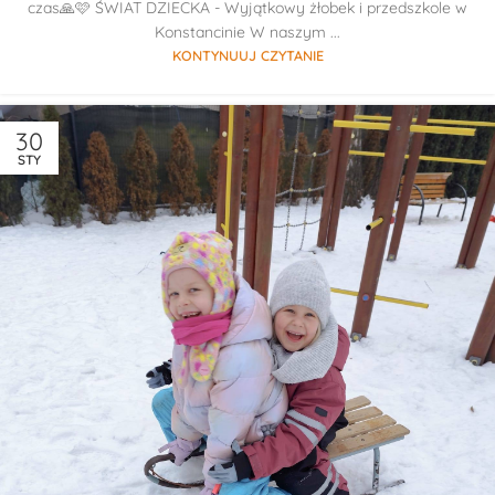
czas🙏🩷 ŚWIAT DZIECKA - Wyjątkowy żłobek i przedszkole w
Konstancinie W naszym ...
KONTYNUUJ CZYTANIE
30
STY